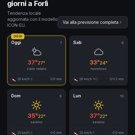
giorni a Forlì
Tendenza locale
aggiornata con il modello
Vai alla previsione completa
ICON-EU.
OGGI
Oggi
Sab
7
8
37°
33°
27°
24°
cielo velato
nuvoloso
16 km/h
E
0 mm
18 km/h
NO
0.2 mm
Dom
Lun
9
10
35°
37°
22°
22°
sereno
sereno
15 km/h
E
0 mm
15 km/h
E
0 mm