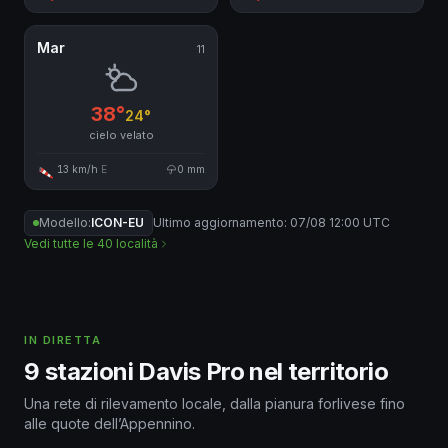
Mar
11
38°
24°
cielo velato
13 km/h
E
0 mm
Modello:
ICON-EU
Ultimo aggiornamento: 07/08 12:00 UTC
Vedi tutte le 40 località
IN DIRETTA
9 stazioni Davis Pro nel territorio
Una rete di rilevamento locale, dalla pianura forlivese fino
alle quote dell’Appennino.
Rifugio La Capanna, Campigna
18°