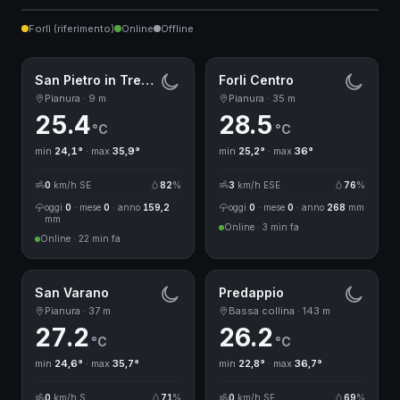
Passo della Colla
San Varano
25°
27°
Forli Centro
29°
2
Forlì (riferimento)
Online
Offline
Campigna · Passo della Calla
San Savino di Modigliana
Predappio
San Pietro in Trento
22°
26°
26°
25°
Romagna · 9 stazioni Davis
LIVE
San Pietro in Trento
Forli Centro
Pianura · 9 m
Pianura · 35 m
25.4
28.5
°C
°C
min
24,1°
· max
35,9°
min
25,2°
· max
36°
0
km/h SE
82
%
3
km/h ESE
76
%
oggi
0
· mese
0
· anno
159,2
oggi
0
· mese
0
· anno
268
mm
mm
Online · 3 min fa
Online · 22 min fa
San Varano
Predappio
Pianura · 37 m
Bassa collina · 143 m
27.2
26.2
°C
°C
min
24,6°
· max
35,7°
min
22,8°
· max
36,7°
0
km/h S
71
%
0
km/h SE
69
%