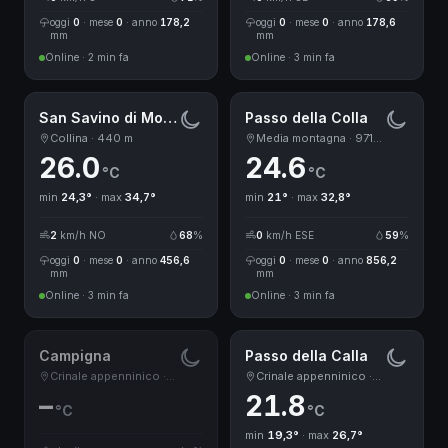
oggi
0
· mese
0
· anno
178,2
oggi
0
· mese
0
· anno
178,6
mm
mm
Online · 2 min fa
Online · 3 min fa
San Savino di Modigliana
Passo della Colla
Collina · 440 m
Media montagna · 971 m
26.0
24.6
°C
°C
min
24,3°
· max
34,7°
min
21°
· max
32,8°
2
km/h NO
68
%
0
km/h ESE
59
%
oggi
0
· mese
0
· anno
456,6
oggi
0
· mese
0
· anno
856,2
mm
mm
Online · 3 min fa
Online · 3 min fa
Campigna
Passo della Calla
Crinale appenninico · 1084 m
Crinale appenninico · 1307 m
–
21.8
°C
°C
min
19,3°
· max
26,7°