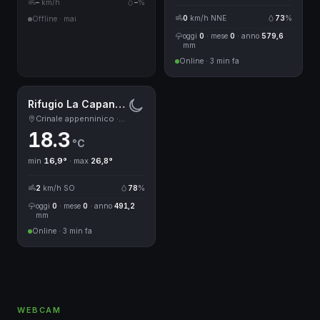
–
km/h
–
%
0
km/h NNE
73
%
Offline · mai
oggi
0
· mese
0
· anno
579,6
mm
Online · 3 min fa
Rifugio La Capanna, Campigna
Crinale appenninico · 1499 m
18.3
°C
min
16,9°
· max
26,8°
2
km/h SO
78
%
oggi
0
· mese
0
· anno
491,2
mm
Online · 3 min fa
WEBCAM