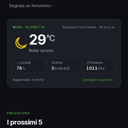
Segnala un fenomeno
ORA · IN DIRETTA
Stazione Forli Centro · 35 m s.l.m.
29
°C
Notte serena
Umidità
Vento
Pressione
76
3
1011
%
km/h ESE
hPa
Aggiornato 3 min fa
Dettaglio stazione
PREVISIONE
I prossimi 5