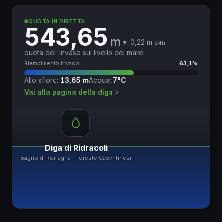
QUOTA IN DIRETTA
543,65
m
▼ 0,22 m
24h
quota dell'invaso sul livello del mare
Riempimento invaso
63,1%
Allo sfioro:
13,65 m
Acqua:
7°C
Vai alla pagina della diga
Diga di Ridracoli
Bagno di Romagna · Foreste Casentinesi